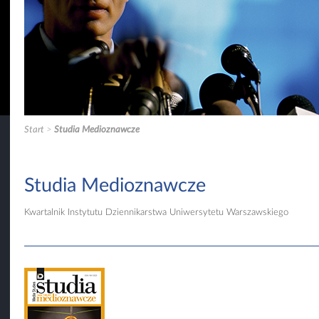
u Dziennikarstwa UW
Start
>
Studia Medioznawcze
Studia Medioznawcze
Kwartalnik Instytutu Dziennikarstwa Uniwersytetu Warszawskiego