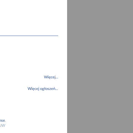
Więcej...
Więcej ogłoszeń...
nse
.
a UW